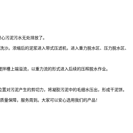
担心污泥污水无处排放了。
洗沙。浓缩后的泥浆进入带式压滤机，进入重力脱水区、压力脱水区、
搅拌槽上端溢流，以重力流的形式进入后续的压榨脱水作业。
位置对污泥产生的剪切力，将凝胶污泥中的毛细水压出，形成干泥饼。
全，质量保障，服务周到。大家可以安心选用我们的产品！